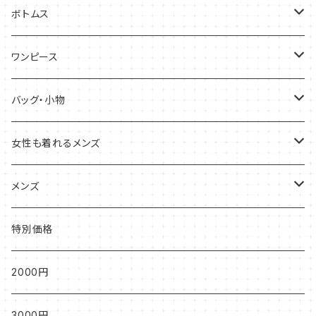
半袖・ノースリーブ
ボトムス
五分袖・七分袖
スカート
ワンピース
ひざ丈
長袖
パンツ
半袖・ノースリーブ
バッグ・小物
ロング丈
カーディガン
五分袖・七分袖
バッグ
女性も着れるメンズ
ハンドバッグ
ベスト
長袖
小物
半袖
メンズ
トートバッグ
ひざ丈
長袖
半袖
特別価格
ショルダーバッグ
ロング丈
カーディガン
長袖
2000円
カーディガン
3000円