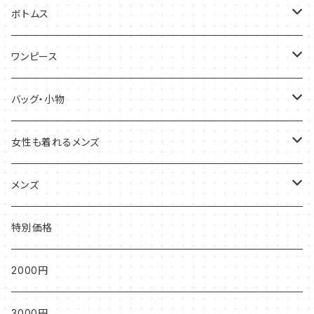
半袖・ノースリーブ
ボトムス
五分袖・七分袖
スカート
ワンピース
ひざ丈
長袖
パンツ
半袖・ノースリーブ
バッグ・小物
ロング丈
カーディガン
五分袖・七分袖
バッグ
女性も着れるメンズ
ハンドバッグ
ベスト
長袖
小物
半袖
メンズ
トートバッグ
ひざ丈
長袖
半袖
特別価格
ショルダーバッグ
ロング丈
カーディガン
長袖
2000円
カーディガン
3000円