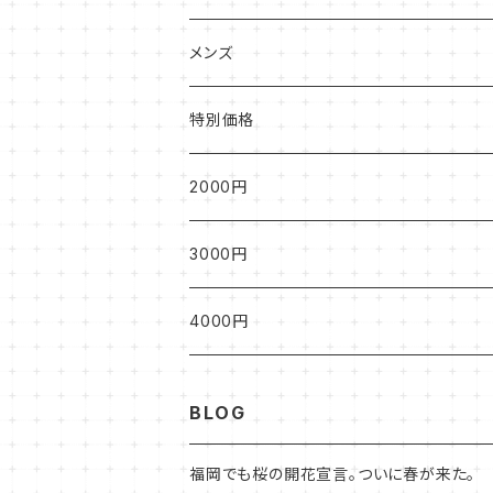
ハンドバッグ
ベスト
長袖
小物
半袖
メンズ
トートバッグ
ひざ丈
長袖
半袖
特別価格
ショルダーバッグ
ロング丈
カーディガン
長袖
2000円
カーディガン
3000円
4000円
BLOG
福岡でも桜の開花宣言。ついに春が来た。