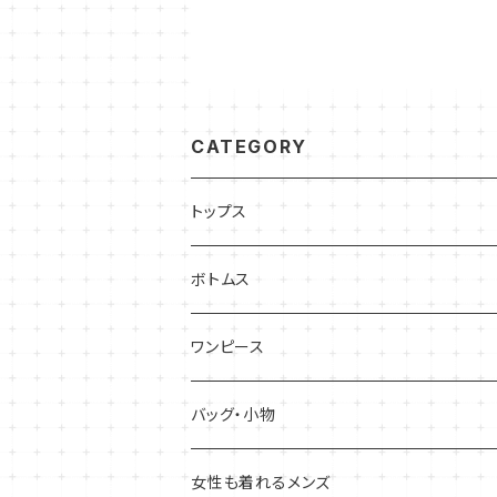
CATEGORY
トップス
半袖・ノースリーブ
ボトムス
五分袖・七分袖
スカート
ワンピース
ひざ丈
長袖
パンツ
半袖・ノースリーブ
バッグ・小物
ロング丈
カーディガン
五分袖・七分袖
バッグ
女性も着れるメンズ