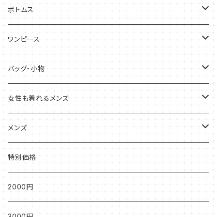
半袖・ノースリーブ
ボトムス
五分袖・七分袖
スカート
ワンピース
ひざ丈
長袖
パンツ
半袖・ノースリーブ
バッグ・小物
ロング丈
カーディガン
五分袖・七分袖
バッグ
女性も着れるメンズ
ハンドバッグ
ベスト
長袖
小物
半袖
メンズ
トートバッグ
ひざ丈
長袖
半袖
特別価格
ショルダーバッグ
ロング丈
カーディガン
長袖
2000円
カーディガン
3000円