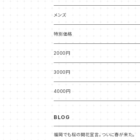
ハンドバッグ
ベスト
長袖
小物
半袖
メンズ
トートバッグ
ひざ丈
長袖
半袖
特別価格
ショルダーバッグ
ロング丈
カーディガン
長袖
2000円
カーディガン
3000円
4000円
BLOG
福岡でも桜の開花宣言。ついに春が来た。