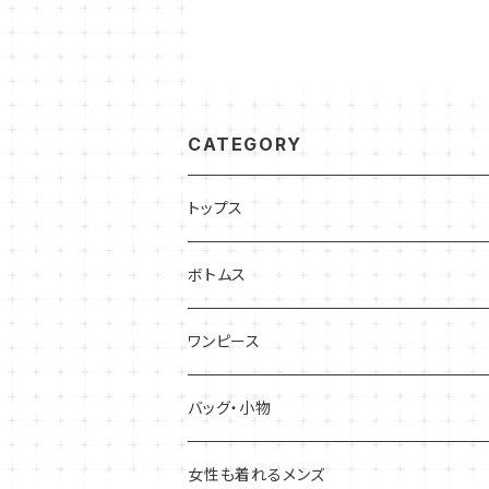
CATEGORY
トップス
半袖・ノースリーブ
ボトムス
五分袖・七分袖
スカート
ワンピース
ひざ丈
長袖
パンツ
半袖・ノースリーブ
バッグ・小物
ロング丈
カーディガン
五分袖・七分袖
バッグ
女性も着れるメンズ